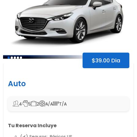
$
39.00
Dia
Auto
4
5
2
A/A
T/A
Tu Reserva Incluye
(✔) Seguros: Básicos LIS