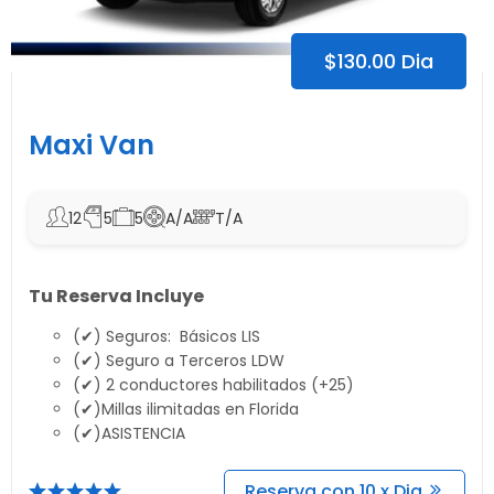
$
130.00
Dia
Maxi Van
12
5
5
A/A
T/A
Tu Reserva Incluye
(✔) Seguros: Básicos LIS
(✔) Seguro a Terceros LDW
(✔) 2 conductores habilitados (+25)
(✔)Millas ilimitadas en Florida
(✔)ASISTENCIA
Reserva con 10 x Dia