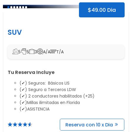
$
49.00
Dia
SUV
5
5
3
A/A
T/A
Tu Reserva Incluye
(✔) Seguros: Básicos LIS
(✔) Seguro a Terceros LDW
(✔) 2 conductores habilitados (+25)
(✔)Millas ilimitadas en Florida
(✔)ASISTENCIA
Reserva con 10 x Dia