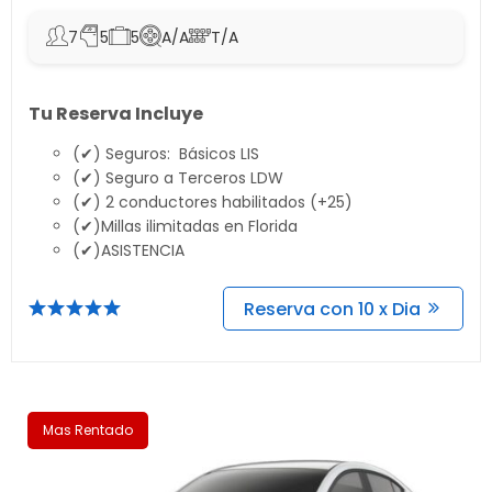
7
5
5
A/A
T/A
Tu Reserva Incluye
(✔) Seguros: Básicos LIS
(✔) Seguro a Terceros LDW
(✔) 2 conductores habilitados (+25)
(✔)Millas ilimitadas en Florida
(✔)ASISTENCIA
Reserva con 10 x Dia
Mas Rentado